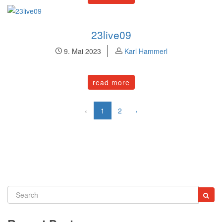
23live09
9. Mai 2023
Karl Hammerl
read more
‹
1
2
›