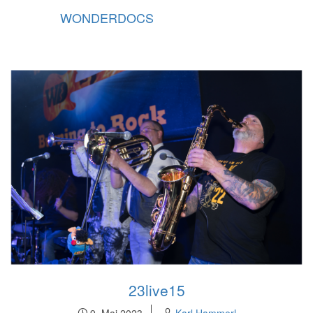
WONDERDOCS
23live15
9. Mai 2023
Karl Hammerl